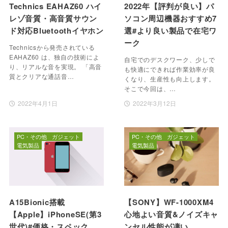
Technics EAHAZ60 ハイ
2022年【評判が良い】パ
レゾ音質・高音質サウン
ソコン周辺機器おすすめ7
ド対応Bluetoothイヤホン
選#より良い製品で在宅ワ
ーク
Technicsから発売されている
EAHAZ60 は、独自の技術によ
自宅でのデスクワーク、少しで
り、リアルな音を実現。 「高音
も快適にできれば作業効率が良
質とクリアな通話音…
くなり、生産性も向上します。
そこで今回は、…
2022年4月1日
2022年3月12日
PC・その他
ガジェット
PC・その他
ガジェット
電気製品
電気製品
A15Bionic搭載
【SONY】WF-1000XM4
【Apple】iPhoneSE(第3
心地よい音質&ノイズキャ
世代)#価格・スペック
ンセル性能が凄い