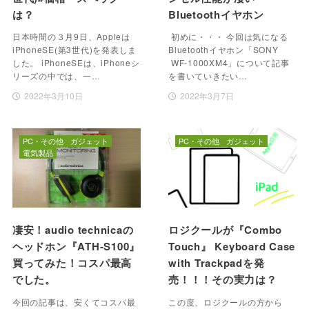
は？
Bluetoothイヤホン
日本時間の３月9日、Appleは
初めに・・・ 今回は気になる
iPhoneSE(第3世代)を発表しま
Bluetoothイヤホン「SONY
した。 iPhoneSEは、iPhoneシ
WF-1000XM4」について記事
リーズの中では、一…
を書いていきたい…
2022年3月10日
2022年3月7日
PC・その他
ガジェット
PC・その他
ガジェット
電気製品
凄安！audio technicaの
ロジクールが『Combo
ヘッドホン『ATH-S100』
Touch』 Keyboard Case
買ってみた！コスパ最高
with Trackpadを発
でした。
売！！！その実力は？
今回の記事は、安くてコスパ最
この度、ロジクールの方から