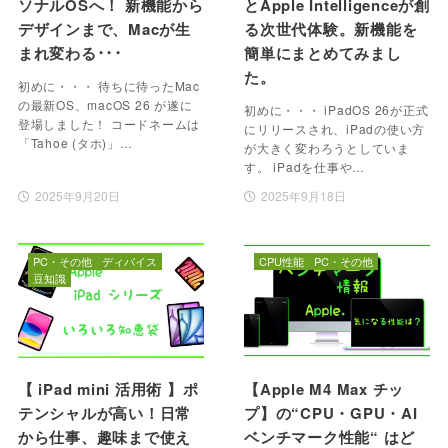
ソナルOSへ！ 新機能から
とApple Intelligenceが創
デザインまで、Macが生
る次世代体験。新機能を
まれ変わる･･･
簡単にまとめてみまし
た。
初めに・・・ 待ちに待ったMac
の最新OS、macOS 26 が遂に
初めに・・・ iPadOS 26が正式
登場しました！ コードネームは
にリリースされ、iPadの使い方
「Tahoe (タホ)」…
が大きく変わろうとしていま
す。 iPadを仕事や…
2025年9月20日
2025年9月18日
PC・その他
ディバイス
CPU性能
PC・その他
豆知識
【 iPad mini 活用術 】ポ
【Apple M4 Max チッ
テンシャルが高い！日常
プ】の“CPU・GPU・AI
から仕事、趣味まで使え
ベンチマーク性能“ はど