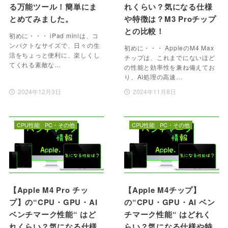
る万能ツール！簡単にま
れくらい？気になる仕様
とめてみました。
や特徴は？M3 Proチップ
との比較！
初めに・・・ iPad miniは、コ
ンパクトなサイズで、日々の生
初めに・・・ AppleのM4 Max
活をちょっと便利に、楽しくし
チップは、これまでにないほど
てくれる素敵な…
の性能と効率性を兼ね備えてお
り、AI処理の高速…
2024年12月3日
2024年11月8日
CPU性能
PC・その他
CPU性能
PC・その他
【Apple M4 Pro チッ
【Apple M4チップ】
プ】の“CPU・GPU・AI
の“CPU・GPU・AI ベン
ベンチマーク性能“ はど
チマーク性能“ はどれく
れくらい？気になる仕様
らい？気になる仕様や特