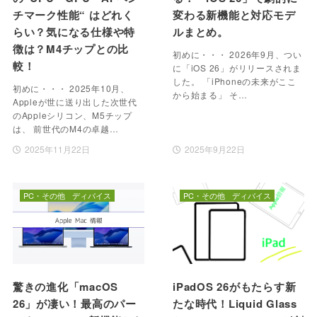
チマーク性能“ はどれく
変わる新機能と対応モデ
らい？気になる仕様や特
ルまとめ。
徴は？M4チップとの比
初めに・・・ 2026年9月、つい
較！
に「iOS 26」がリリースされま
した。 「iPhoneの未来がここ
初めに・・・ 2025年10月、
から始まる」 そ…
Appleが世に送り出した次世代
のAppleシリコン、M5チップ
は、 前世代のM4の卓越…
2025年11月22日
2025年9月22日
PC・その他
ディバイス
PC・その他
ディバイス
驚きの進化「macOS
iPadOS 26がもたらす新
26」が凄い！最高のパー
たな時代！Liquid Glass