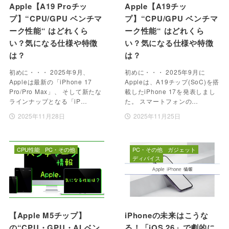
Apple【A19 Proチッ
Apple【A19チッ
プ】“CPU/GPU ベンチマ
プ】“CPU/GPU ベンチマ
ーク性能“ はどれくら
ーク性能“ はどれくら
い？気になる仕様や特徴
い？気になる仕様や特徴
は？
は？
初めに・・・ 2025年9月、
初めに・・・ 2025年9月に
Appleは最新の「iPhone 17
Appleは、A19チップ(SoC)を搭
Pro/Pro Max」、 そして新たな
載したiPhone 17を発表しまし
ラインナップとなる「iP…
た。 スマートフォンの…
2025年11月28日
2025年11月25日
CPU性能
PC・その他
PC・その他
ガジェット
ディバイス
【Apple M5チップ】
iPhoneの未来はこうな
の“CPU・GPU・AI ベン
る！「iOS 26」で劇的に