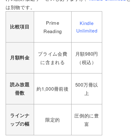
は別物です。
Prime
Kindle
比較項目
Unlimited
Reading
プライム会費
月額
980
円
月額料金
に含まれる
（税込）
読み放題
500
万冊以
約
1,000
冊前後
冊数
上
ラインナ
圧倒的に豊
限定的
ップの幅
富