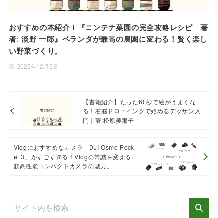
おすすめの本紹介！『コンテナ菜園の完全攻略レシピ 著
者: 淡野 一郎』ベランダが最高の農園に変わる！賢く楽し
い野菜づくり。
2025年12月5日
【書籍紹介】たった60秒で絵がうまくな
る！右脳ドローイングで始めるデッサン入
門｜著:松原美那子
Vlogにおすすめなカメラ「DJI Osmo Pock
et 3」がすごすぎる！Vlogの常識を変える
超高性能コンパクトカメラの魅力。