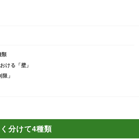
種類
における「壁」
制限」
きく分けて4種類