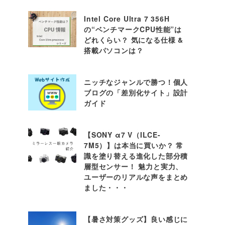
Intel Core Ultra 7 356H
の“ベンチマークCPU性能”は
どれくらい？ 気になる仕様 &
搭載パソコンは？
ニッチなジャンルで勝つ！個人
ブログの「差別化サイト」設計
ガイド
【SONY α7 V（ILCE-
7M5）】は本当に買いか？ 常
識を塗り替える進化した部分積
層型センサー！ 魅力と実力、
ユーザーのリアルな声をまとめ
ました・・・
【暑さ対策グッズ】良い感じに