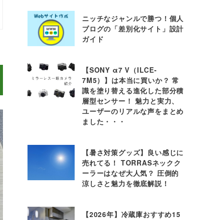
ニッチなジャンルで勝つ！個人
ブログの「差別化サイト」設計
ガイド
【SONY α7 V（ILCE-
7M5）】は本当に買いか？ 常
識を塗り替える進化した部分積
層型センサー！ 魅力と実力、
ユーザーのリアルな声をまとめ
ました・・・
【暑さ対策グッズ】良い感じに
売れてる！ TORRASネックク
ーラーはなぜ大人気？ 圧倒的
涼しさと魅力を徹底解説！
【2026年】冷蔵庫おすすめ15