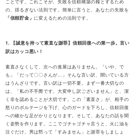
ことです。これこそが、失敗を信頼構築の糧とするため
の、揺るぎない法則です。簡単に言うと、あなたの失敗を
「信頼貯金」
に変えるための法則です。
1. 【誠意を持って素直な謝罪】信頼回復への第一歩。言い
訳はカッコ悪い！
素直さなくして、次への進展はありません。「いや、で
も」「だって〇〇さんが…」そんな言い訳、聞いている方
はうんざりです。言い訳は一切不要。まず一番大切なの
は、「私の不手際です。大変申し訳ございません」と、潔
く非を認めることが大切です。この「素直さ」が、相手の
怒りのボルテージを下げ、心のガードを下ろし、信頼回復
への確かな足がかりとなります。そして、あなたの話を聞
く姿勢を作ります。ここでゴチャゴチャ言うと、火に油を
注ぐだけ。男は黙って「すみません」と謝罪をしましょ