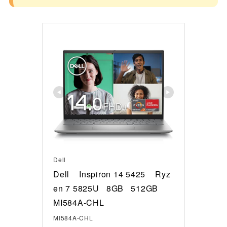
Dell
Dell    Inspiron 14 5425    Ryz
en 7 5825U   8GB   512GB 

MI584A-CHL
MI584A-CHL