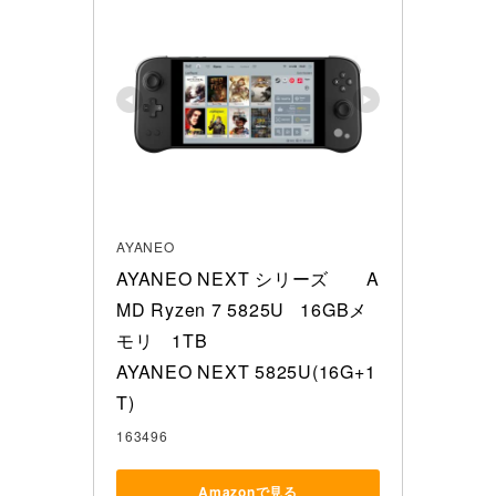
AYANEO
AYANEO NEXT シリーズ　　A
MD Ryzen 7 5825U   16GBメ
モリ　1TB 

AYANEO NEXT 5825U(16G+1
T)
163496
Amazonで見る