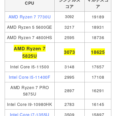
CPU
コア
ア
AMD Ryzen 7 7730U
3092
19189
AMD Ryzen 5 5600GE
3217
18931
AMD Ryzen 7 4800HS
2595
18736
AMD Ryzen 7
3073
18625
5825U
Intel Core i5-11500
3148
17657
Intel Core i5-11400F
2995
17108
AMD Ryzen 7 PRO
2897
16291
5875U
Intel Core i9-10980HK
2783
16145
Intel Core i7-1355U
3509
15897