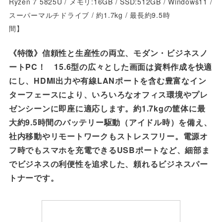
Ryzen 7 5825U / メモリ:16GB / SSD:512GB / Windows11 /
スーパーマルチドライブ
/
約1.7kg / 最長約9.5時
間】
《特徴》
信頼性と生産性の両立、モダン・ビジネスノ
ートPC！ 15.6型の広々とした画面は資料作成を快適
にし、HDMI出力や有線LANポートを含む豊富なイン
ターフェースにより、いろいろなオフィス環境やプレ
ゼンシーンに即座に適応します。約1.7kgの筐体に最
大約9.5時間のバッテリー駆動（アイドル時）を備え、
社内移動やリモートワークもストレスフリー。電源オ
フ時でもスマホを充電できるUSBポートなど、細部ま
でビジネスの利便性を追求した、頼れるビジネスパー
トナーです。