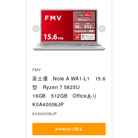
FMV
富士通　Note A WA1-L1　15.6
型　Ryzen 7 5825U　

16GB　512GB　Officeあり　
K0A40006JP
K0A40006JP
Amazonで見る