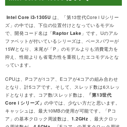
Intel Core i3-1305U
は、
「第13世代Core i Uシリー
ズ」の中では、下位の位置付けとなっているモデル
で、開発コード名は「
Raptor Lake
」です。Uのアル
ファベットが付いているシリーズは、ベースパワーが
15Wとなり、末尾が「P」のモデルよりも消費電力を
抑え、性能よりも省電力性を重視したエコモデルとな
っています。
CPUは、Pコアが1コア、Eコアが4コアの組み合わせ
となり、計5コアです。そして、スレッド数は6スレッ
ドとなります。コア数/スレッド数は、
「第13世代
Core i シリーズ」
の中では、少ない方だと思います。
キャッシュは、最大10MBの使用が可能です。「Pコ
ア」の基本クロック周波数は、
1.2
GHz
、最大クロッ
ク周波数が、
4.5
GHz
、「Eコア」の基本クロック周波