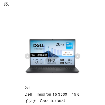
応。
Dell
Dell    Inspiron 15 3530    15.6
インチ   Core i3-1305U 
