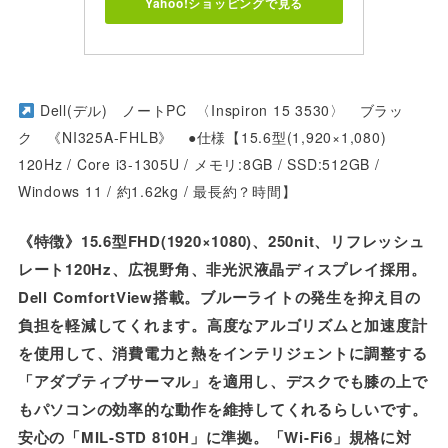
Yahoo!ショッピングで見る
Dell(デル) ノートPC 〈Inspiron 15 3530〉 ブラッ
ク 《NI325A-FHLB》 ●仕様【15.6型(1,920×1,080)
120Hz / Core i3-1305U / メモリ:8GB / SSD:512GB /
Windows 11 / 約1.62kg / 最長約？時間】
《特徴》15.6型FHD(1920×1080)、250nit、リフレッシュ
レート120Hz、広視野角、非光沢液晶ディスプレイ採用。
Dell ComfortView搭載。ブルーライトの発生を抑え目の
負担を軽減してくれます。高度なアルゴリズムと加速度計
を使用して、消費電力と熱をインテリジェントに調整する
「アダプティブサーマル」を適用し、デスクでも膝の上で
もパソコンの効率的な動作を維持してくれるらしいです。
安心の「MIL-STD 810H」に準拠。「Wi-Fi6」規格に対