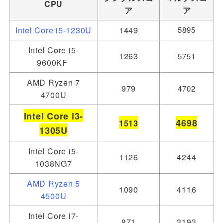
CPU
ア
ア
Intel Core i5-1230U
1449
5895
Intel Core i5-
1263
5751
9600KF
AMD Ryzen 7
979
4702
4700U
Intel Core i3-
4698
1513
1305U
Intel Core i5-
1126
4244
1038NG7
AMD Ryzen 5
1090
4116
4500U
Intel Core i7-
871
3193