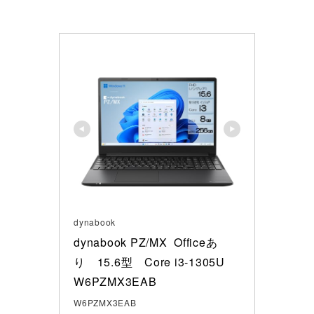
dynabook
dynabook PZ/MX  Officeあ
り　15.6型　Core i3-1305U 

W6PZMX3EAB
W6PZMX3EAB