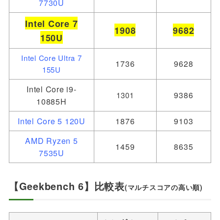
7730U
Intel Core 7
1908
9682
150U
Intel Core Ultra 7
1736
9628
155U
Intel Core i9-
9386
1301
10885H
Intel Core 5 120U
1876
9103
AMD Ryzen 5
1459
8
635
7535U
【Geekbench 6】比較表
(マルチスコアの高い順)