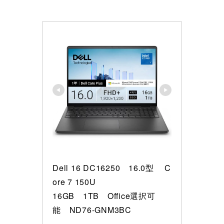
Dell 16 DC16250　16.0型 　C
ore 7 150U

16GB　1TB　Office選択可
能　ND76-GNM3BC