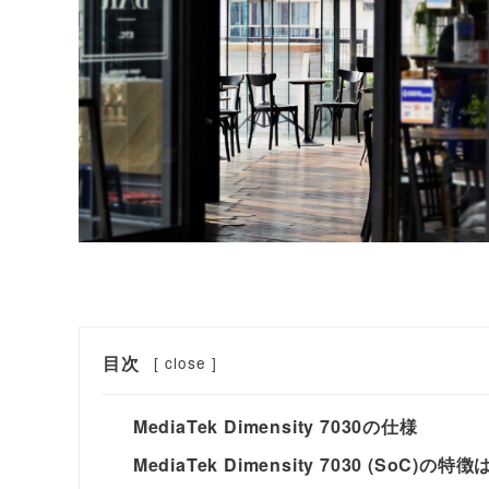
目次
[
close
]
MediaTek Dimensity 7030の仕様
MediaTek Dimensity 7030 (SoC)の