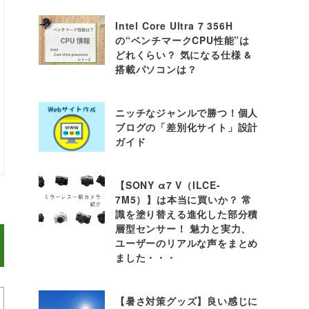
Intel Core Ultra 7 356H
の“ベンチマークCPU性能”は
どれくらい？ 気になる仕様 &
搭載パソコンは？
ニッチなジャンルで勝つ！個人
ブログの「差別化サイト」設計
ガイド
【SONY α7 V（ILCE-
7M5）】は本当に買いか？ 常
識を塗り替える進化した部分積
層型センサー！ 魅力と実力、
ユーザーのリアルな声をまとめ
ました・・・
【暑さ対策グッズ】良い感じに