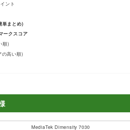
なポイント
！(簡単まとめ)
ベンチマークスコア
い順)
コアの高い順)
仕様
MediaTek Dimensity 7030