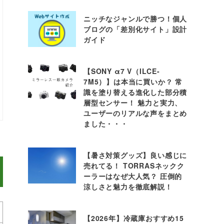
ニッチなジャンルで勝つ！個人
ブログの「差別化サイト」設計
ガイド
【SONY α7 V（ILCE-
7M5）】は本当に買いか？ 常
識を塗り替える進化した部分積
層型センサー！ 魅力と実力、
ユーザーのリアルな声をまとめ
ました・・・
【暑さ対策グッズ】良い感じに
売れてる！ TORRASネックク
ーラーはなぜ大人気？ 圧倒的
涼しさと魅力を徹底解説！
【2026年】冷蔵庫おすすめ15