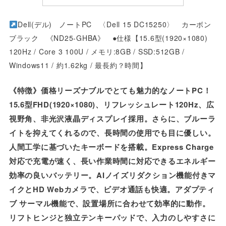
Dell(デル) ノートPC 〈Dell 15 DC15250〉 カーボン
ブラック 《ND25-GHBA》 ●仕様【15.6型(1920×1080)
120Hz / Core 3 100U / メモリ:8GB / SSD:512GB /
Windows11 / 約1.62kg / 最長約？時間】
《特徴》価格リーズナブルでとても魅力的なノートPC！
15.6型FHD(1920×1080)、リフレッシュレート120Hz、広
視野角、非光沢液晶ディスプレイ採用。さらに、ブルーラ
イトを抑えてくれるので、長時間の使用でも目に優しい。
人間工学に基づいたキーボードを搭載。Express Charge
対応で充電が速く、長い作業時間に対応できるエネルギー
効率の良いバッテリー。AIノイズリダクション機能付きマ
イクとHD Webカメラで、ビデオ通話も快適。アダプティ
ブ サーマル機能で、設置場所に合わせて効率的に動作。
リフトヒンジと独立テンキーパッドで、入力のしやすさに