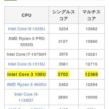
シングルス
マルチス
CPU
コア
コア
Intel Core i5-1235U
3234
13982
AMD Ryzen 3 PRO
3107
13890
5350G
Intel Core i7-10750H
2679
13021
Intel Core i3-1315U
3561
12715
Intel Core 3 100U
3703
12368
AMD Ryzen 5 4500U
2452
12294
Intel Core i5-
2690
10006
1135G7