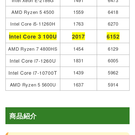
Intel Xeon E-2186G
1491
6473
AMD Ryzen 5 4500
1559
6418
Intel Core i5-11260H
1763
6270
Intel Core 3
100U
2017
6152
AMD Ryzen 7 4800HS
1454
6129
Intel Core i7-1260U
1831
6005
Intel Core i7-10700T
1439
5962
AMD Ryzen 5 5600U
1637
5914
商品紹介