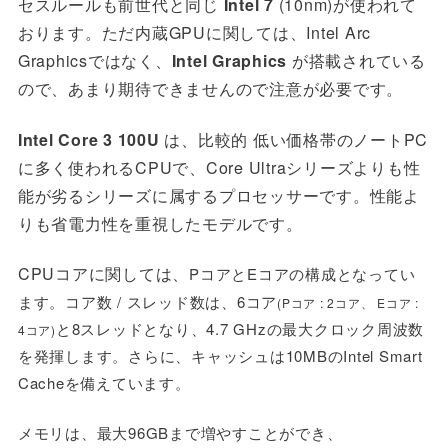
セスルールも前世代と同じ
Intel 7
(10nm)が使われて
おります。ただ内蔵GPUに関しては、Intel Arc
Graphicsではなく、
Intel Graphics
が搭載されている
ので、あまり期待できませんので注意が必要です。
Intel
Core 3 100U
は
、比較的 低い価格帯のノートPC
に多く使われるCPUで、Core Ultraシリーズよりも性
能が劣るシリーズに属するプロセッサーです。性能よ
りも省電力性を重視したモデルです。
CPUコアに関しては、
PコアとEコアの構成となってい
ます。コア数 / スレッド数は、6コア
(Pコア : 2コア、 Eコア :
と8スレッドとなり、4.7 GHzの最大クロック周波数
4コア)
を発揮します。さらに、キャッシュは10MBのIntel Smart
Cacheを備えています。
メモリは、
最大
96GBまで増やすことができ、