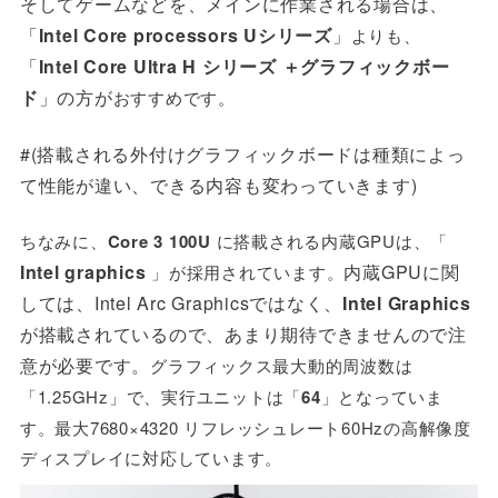
そしてゲームなどを、メインに作業される場合は、
「
Intel Core processors Uシリーズ
」
よりも、
「
Intel Core Ultra H シリーズ ＋グラフィックボー
ド
」の方が
おすすめです。
#(搭載される外付けグラフィックボードは種類によっ
て性能が違い、できる内容も変わっていきます)
ちなみに、
Core 3 100U
に搭載される内蔵GPUは、「
Intel graphics
内蔵GPUに関
」が採用されています。
しては、Intel Arc Graphicsではなく、
Intel Graphics
が搭載されているので、あまり期待できませんので注
意が必要です。
グラフィックス最大動的周波数は
「1.25GHz」で、実行ユニット
は「
64
」となっていま
す。最大7680×4320 リフレッシュレート60Hzの高解像度
ディスプレイに対応しています。