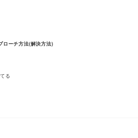
ローチ方法(解決方法)
う
育てる