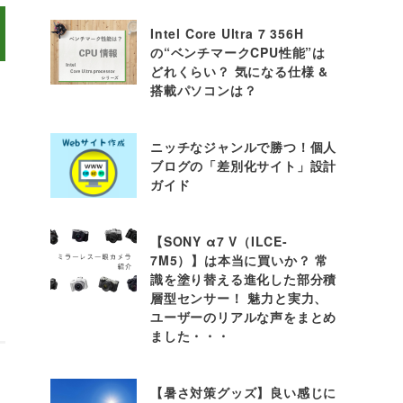
Intel Core Ultra 7 356H
の“ベンチマークCPU性能”は
どれくらい？ 気になる仕様 &
搭載パソコンは？
ニッチなジャンルで勝つ！個人
ブログの「差別化サイト」設計
ガイド
【SONY α7 V（ILCE-
7M5）】は本当に買いか？ 常
識を塗り替える進化した部分積
層型センサー！ 魅力と実力、
ユーザーのリアルな声をまとめ
ました・・・
【暑さ対策グッズ】良い感じに